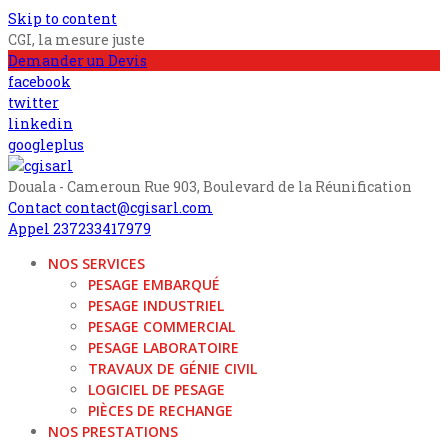
Skip to content
CGI, la mesure juste
Demander un Devis
facebook
twitter
linkedin
googleplus
Douala - Cameroun
Rue 903, Boulevard de la Réunification
cgisarl
CGI, La mesure juste
Contact
contact@cgisarl.com
Appel
237233417979
NOS SERVICES
PESAGE EMBARQUÉ
PESAGE INDUSTRIEL
PESAGE COMMERCIAL
PESAGE LABORATOIRE
TRAVAUX DE GÉNIE CIVIL
LOGICIEL DE PESAGE
PIÈCES DE RECHANGE
NOS PRESTATIONS